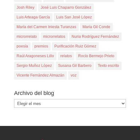
Josh Riley
José Luis Chaparro González
Luis Arteaga García
Luis San José López
María del Carmen Iniesta Turanzas
María Gil Conde
microrrelato
microrrelatos
Nuria Rodríguez Fernández
poesía
premios
Purificación Ruiz Gómez
Raúl Aragoneses Lillo
relatos
Rocío Bermejo Prieto
Sergio Muñoz López
Susana Gil Barbero
Texto escrito
Vicente Fernández Almazán
voz
Archivo del blog
Archivo
del
blog