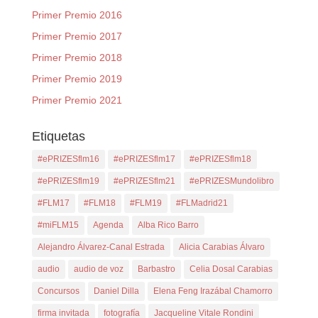
Primer Premio 2016
Primer Premio 2017
Primer Premio 2018
Primer Premio 2019
Primer Premio 2021
Etiquetas
#ePRIZESflm16
#ePRIZESflm17
#ePRIZESflm18
#ePRIZESflm19
#ePRIZESflm21
#ePRIZESMundolibro
#FLM17
#FLM18
#FLM19
#FLMadrid21
#miFLM15
Agenda
Alba Rico Barro
Alejandro Álvarez-Canal Estrada
Alicia Carabias Álvaro
audio
audio de voz
Barbastro
Celia Dosal Carabias
Concursos
Daniel Dilla
Elena Feng Irazábal Chamorro
firma invitada
fotografía
Jacqueline Vitale Rondini