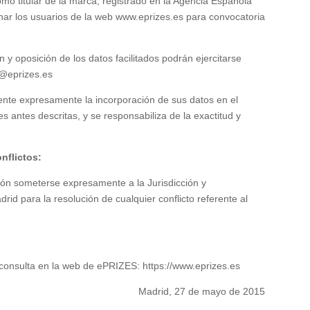
 titular de la marca, registrado en la Agencia Española
onar los usuarios de la web www.eprizes.es para convocatoria
 y oposición de los datos facilitados podrán ejercitarse
o@eprizes.es
iente expresamente la incorporación de sus datos en el
s antes descritas, y se responsabiliza de la exactitud y
nflictos:
ción someterse expresamente a la Jurisdicción y
id para la resolución de cualquier conflicto referente al
 consulta en la web de ePRIZES: https://www.eprizes.es
Madrid, 27 de mayo de 2015