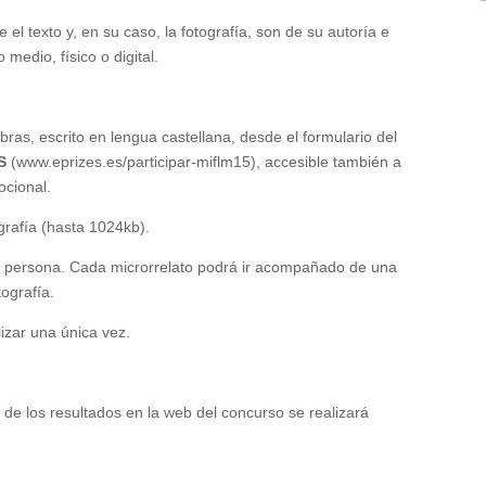
 el texto y, en su caso, la fotografía, son de su autoría e
 medio, físico o digital.
ras, escrito en lengua castellana, desde el formulario del
S
(www.eprizes.es/participar-miflm15), accesible también a
ocional.
grafía (hasta 1024kb).
por persona. Cada microrrelato podrá ir acompañado de una
tografía.
lizar una única vez.
 de los resultados en la web del concurso se realizará