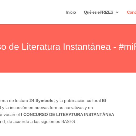
Inicio
Qué es ePRIZES
Conc
o de Literatura Instantánea - #
orma de lectura
24 Symbols;
y la publicación cultural
El
d y la incursión en nuevas formas narrativas y en
onvocan el
I CONCURSO DE LITERATURA INSTANTÁNEA
drid, de acuerdo a las siguientes BASES: