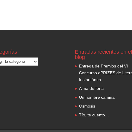
egorías
Entradas recientes en el
blog
gorías
Entrega de Premios del VI
Concurso ePRIZES de Litera
Instantánea
Alma de feria
Un hombre camina
Ósmosis
Tío, te cuento…