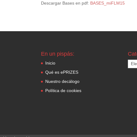
Descargar Bases en pdf:
BASES_miFLM15
En un pispás:
Cat
Cate
Inicio
Qué es ePRIZES
Nuestro decálogo
Política de cookies