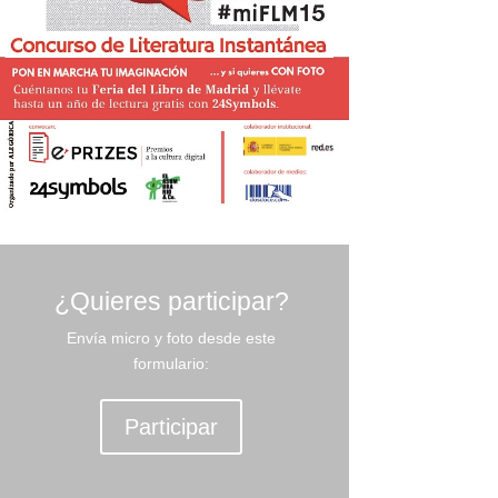
¿Quieres participar?
Envía micro y foto desde este
formulario:
Participar