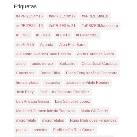
Etiquetas
#ePRIZESflm16
#ePRIZESflm17
#ePRIZESflm18
#ePRIZESflm19
#ePRIZESflm21
#ePRIZESMundolibro
#FLM17
#FLM18
#FLM19
#FLMadrid21
#miFLM15
Agenda
Alba Rico Barro
Alejandro Álvarez-Canal Estrada
Alicia Carabias Álvaro
audio
audio de voz
Barbastro
Celia Dosal Carabias
Concursos
Daniel Dilla
Elena Feng Irazábal Chamorro
firma invitada
fotografía
Jacqueline Vitale Rondini
Josh Riley
José Luis Chaparro González
Luis Arteaga García
Luis San José López
María del Carmen Iniesta Turanzas
María Gil Conde
microrrelato
microrrelatos
Nuria Rodríguez Fernández
poesía
premios
Purificación Ruiz Gómez