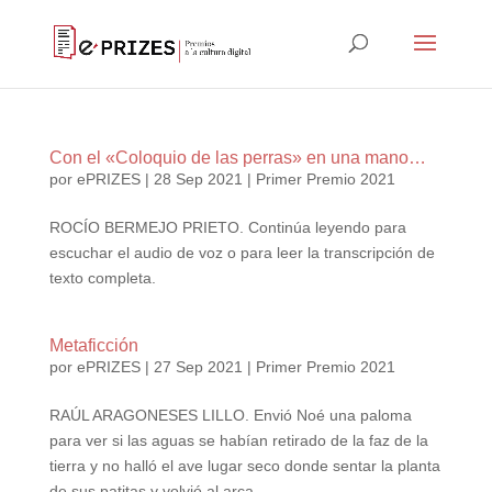
Con el «Coloquio de las perras» en una mano…
por
ePRIZES
|
28 Sep 2021
|
Primer Premio 2021
ROCÍO BERMEJO PRIETO. Continúa leyendo para
escuchar el audio de voz o para leer la transcripción de
texto completa.
Metaficción
por
ePRIZES
|
27 Sep 2021
|
Primer Premio 2021
RAÚL ARAGONESES LILLO. Envió Noé una paloma
para ver si las aguas se habían retirado de la faz de la
tierra y no halló el ave lugar seco donde sentar la planta
de sus patitas y volvió al arca.