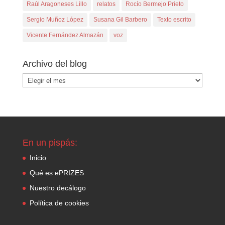
Raúl Aragoneses Lillo
relatos
Rocío Bermejo Prieto
Sergio Muñoz López
Susana Gil Barbero
Texto escrito
Vicente Fernández Almazán
voz
Archivo del blog
Archivo
del
blog
En un pispás:
Inicio
Qué es ePRIZES
Nuestro decálogo
Política de cookies