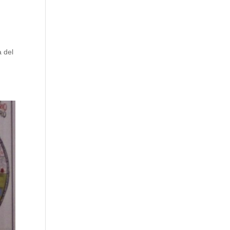
blog
 del