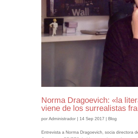
Norma Dragoevich: «la lite
viene de los surrealistas f
por
Administrador
|
14 Sep 2017
|
Blog
Entrevista a Norma Dragoevich, socia directora de