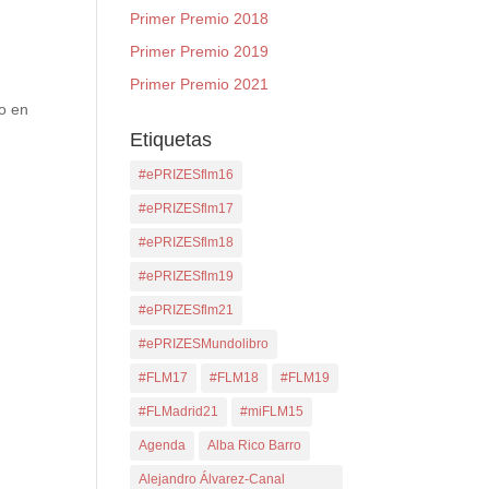
Primer Premio 2018
Primer Premio 2019
Primer Premio 2021
o en
Etiquetas
#ePRIZESflm16
#ePRIZESflm17
#ePRIZESflm18
#ePRIZESflm19
#ePRIZESflm21
#ePRIZESMundolibro
#FLM17
#FLM18
#FLM19
#FLMadrid21
#miFLM15
Agenda
Alba Rico Barro
Alejandro Álvarez-Canal