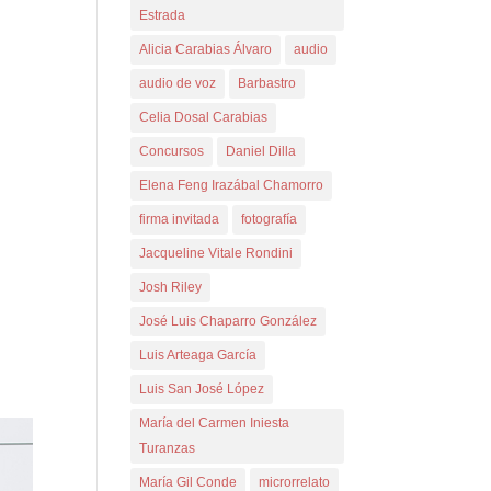
Estrada
Alicia Carabias Álvaro
audio
audio de voz
Barbastro
Celia Dosal Carabias
Concursos
Daniel Dilla
Elena Feng Irazábal Chamorro
firma invitada
fotografía
Jacqueline Vitale Rondini
Josh Riley
José Luis Chaparro González
Luis Arteaga García
Luis San José López
María del Carmen Iniesta
Turanzas
María Gil Conde
microrrelato