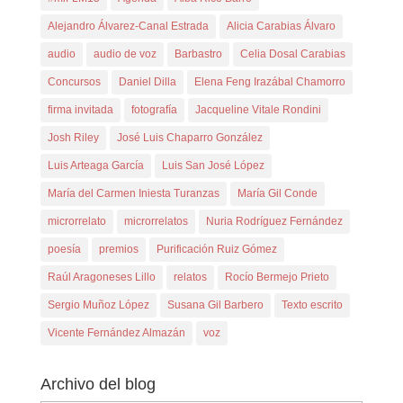
Alejandro Álvarez-Canal Estrada
Alicia Carabias Álvaro
audio
audio de voz
Barbastro
Celia Dosal Carabias
Concursos
Daniel Dilla
Elena Feng Irazábal Chamorro
firma invitada
fotografía
Jacqueline Vitale Rondini
Josh Riley
José Luis Chaparro González
Luis Arteaga García
Luis San José López
María del Carmen Iniesta Turanzas
María Gil Conde
microrrelato
microrrelatos
Nuria Rodríguez Fernández
poesía
premios
Purificación Ruiz Gómez
Raúl Aragoneses Lillo
relatos
Rocío Bermejo Prieto
Sergio Muñoz López
Susana Gil Barbero
Texto escrito
Vicente Fernández Almazán
voz
Archivo del blog