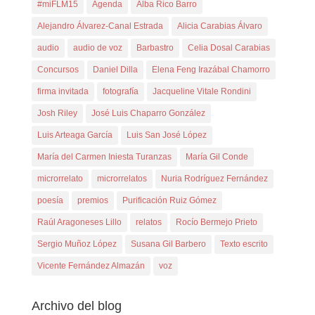
#miFLM15
Agenda
Alba Rico Barro
Alejandro Álvarez-Canal Estrada
Alicia Carabias Álvaro
audio
audio de voz
Barbastro
Celia Dosal Carabias
Concursos
Daniel Dilla
Elena Feng Irazábal Chamorro
firma invitada
fotografía
Jacqueline Vitale Rondini
Josh Riley
José Luis Chaparro González
Luis Arteaga García
Luis San José López
María del Carmen Iniesta Turanzas
María Gil Conde
microrrelato
microrrelatos
Nuria Rodríguez Fernández
poesía
premios
Purificación Ruiz Gómez
Raúl Aragoneses Lillo
relatos
Rocío Bermejo Prieto
Sergio Muñoz López
Susana Gil Barbero
Texto escrito
Vicente Fernández Almazán
voz
Archivo del blog