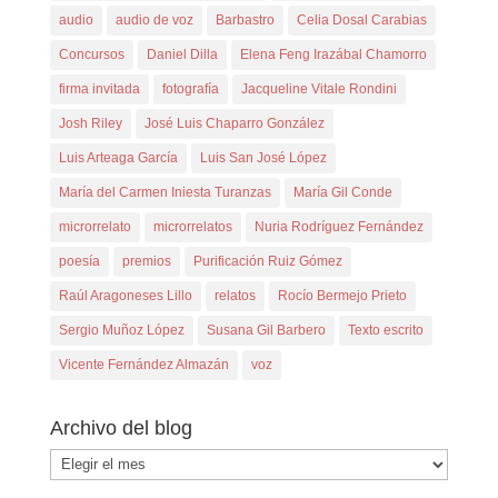
audio
audio de voz
Barbastro
Celia Dosal Carabias
Concursos
Daniel Dilla
Elena Feng Irazábal Chamorro
firma invitada
fotografía
Jacqueline Vitale Rondini
Josh Riley
José Luis Chaparro González
Luis Arteaga García
Luis San José López
María del Carmen Iniesta Turanzas
María Gil Conde
microrrelato
microrrelatos
Nuria Rodríguez Fernández
poesía
premios
Purificación Ruiz Gómez
Raúl Aragoneses Lillo
relatos
Rocío Bermejo Prieto
Sergio Muñoz López
Susana Gil Barbero
Texto escrito
Vicente Fernández Almazán
voz
Archivo del blog
Archivo
del