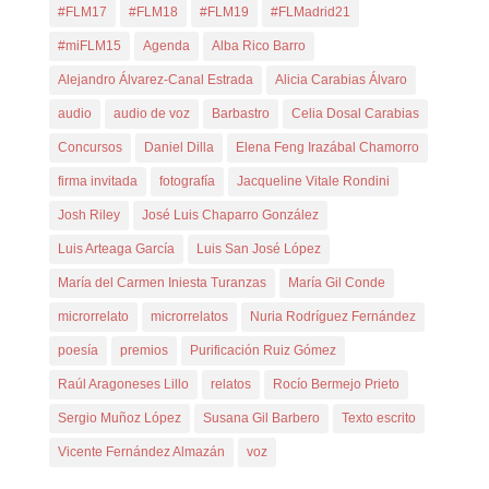
#FLM17
#FLM18
#FLM19
#FLMadrid21
#miFLM15
Agenda
Alba Rico Barro
Alejandro Álvarez-Canal Estrada
Alicia Carabias Álvaro
audio
audio de voz
Barbastro
Celia Dosal Carabias
Concursos
Daniel Dilla
Elena Feng Irazábal Chamorro
firma invitada
fotografía
Jacqueline Vitale Rondini
Josh Riley
José Luis Chaparro González
Luis Arteaga García
Luis San José López
María del Carmen Iniesta Turanzas
María Gil Conde
microrrelato
microrrelatos
Nuria Rodríguez Fernández
poesía
premios
Purificación Ruiz Gómez
Raúl Aragoneses Lillo
relatos
Rocío Bermejo Prieto
Sergio Muñoz López
Susana Gil Barbero
Texto escrito
Vicente Fernández Almazán
voz