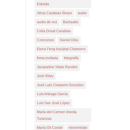
Estrada
Alicia Carabias Álvaro
audio
audio de voz
Barbastro
Celia Dosal Carabias
Concursos
Daniel Dilla
Elena Feng Irazábal Chamorro
firma invitada
fotografía
Jacqueline Vitale Rondini
Josh Riley
José Luis Chaparro González
Luis Arteaga García
Luis San José López
María del Carmen Iniesta
Turanzas
María Gil Conde
microrrelato