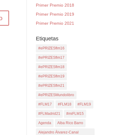
Primer Premio 2018
Primer Premio 2019
Primer Premio 2021
Etiquetas
#ePRIZESflm16
#ePRIZESflm17
#ePRIZESflm18
#ePRIZESflm19
#ePRIZESflm21
#ePRIZESMundolibro
#FLM17
#FLM18
#FLM19
#FLMadrid21
#miFLM15
Agenda
Alba Rico Barro
Alejandro Álvarez-Canal