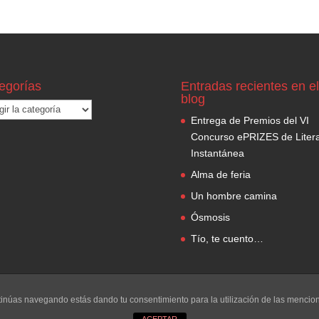
egorías
Entradas recientes en el
blog
gorías
Entrega de Premios del VI
Concurso ePRIZES de Litera
Instantánea
Alma de feria
Un hombre camina
Ósmosis
Tío, te cuento…
continúas navegando estás dando tu consentimiento para la utilización de las menci