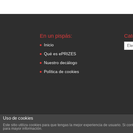
En un pispás:
Cat
Cate
Inicio
Qué es ePRIZES
Nuestro decálogo
Política de cookies
Uso de cookies
Este sitio utiliza cookies para que tengas la mejor experiencia de usuario. Si 
para mayor información.
Diseñado por
Alegórica