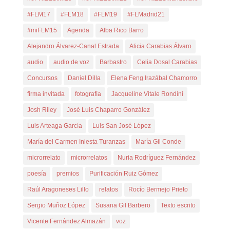
#FLM17
#FLM18
#FLM19
#FLMadrid21
#miFLM15
Agenda
Alba Rico Barro
Alejandro Álvarez-Canal Estrada
Alicia Carabias Álvaro
audio
audio de voz
Barbastro
Celia Dosal Carabias
Concursos
Daniel Dilla
Elena Feng Irazábal Chamorro
firma invitada
fotografía
Jacqueline Vitale Rondini
Josh Riley
José Luis Chaparro González
Luis Arteaga García
Luis San José López
María del Carmen Iniesta Turanzas
María Gil Conde
microrrelato
microrrelatos
Nuria Rodríguez Fernández
poesía
premios
Purificación Ruiz Gómez
Raúl Aragoneses Lillo
relatos
Rocío Bermejo Prieto
Sergio Muñoz López
Susana Gil Barbero
Texto escrito
Vicente Fernández Almazán
voz