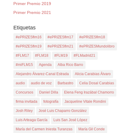
Primer Premio 2019
Primer Premio 2021
Etiquetas
#ePRIZESflm16
#ePRIZESflm17
#ePRIZESflm18
#ePRIZESflm19
#ePRIZESflm21
#ePRIZESMundolibro
#FLM17
#FLM18
#FLM19
#FLMadrid21
#miFLM15
Agenda
Alba Rico Barro
Alejandro Álvarez-Canal Estrada
Alicia Carabias Álvaro
audio
audio de voz
Barbastro
Celia Dosal Carabias
Concursos
Daniel Dilla
Elena Feng Irazábal Chamorro
firma invitada
fotografía
Jacqueline Vitale Rondini
Josh Riley
José Luis Chaparro González
Luis Arteaga García
Luis San José López
María del Carmen Iniesta Turanzas
María Gil Conde