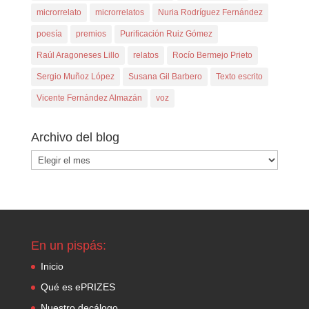
microrrelato
microrrelatos
Nuria Rodríguez Fernández
poesía
premios
Purificación Ruiz Gómez
Raúl Aragoneses Lillo
relatos
Rocío Bermejo Prieto
Sergio Muñoz López
Susana Gil Barbero
Texto escrito
Vicente Fernández Almazán
voz
Archivo del blog
Archivo
del
blog
En un pispás:
Inicio
Qué es ePRIZES
Nuestro decálogo