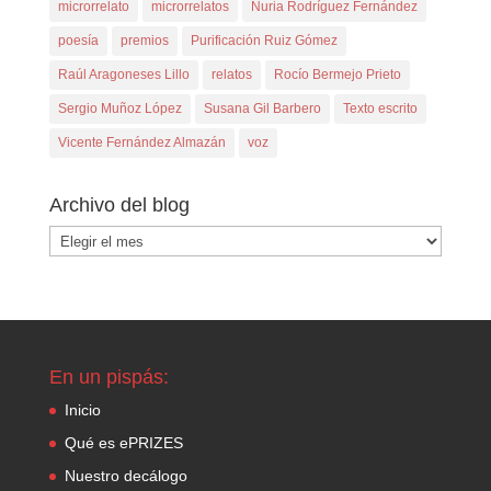
microrrelato
microrrelatos
Nuria Rodríguez Fernández
poesía
premios
Purificación Ruiz Gómez
Raúl Aragoneses Lillo
relatos
Rocío Bermejo Prieto
Sergio Muñoz López
Susana Gil Barbero
Texto escrito
Vicente Fernández Almazán
voz
Archivo del blog
Archivo
del
blog
En un pispás:
Inicio
Qué es ePRIZES
Nuestro decálogo