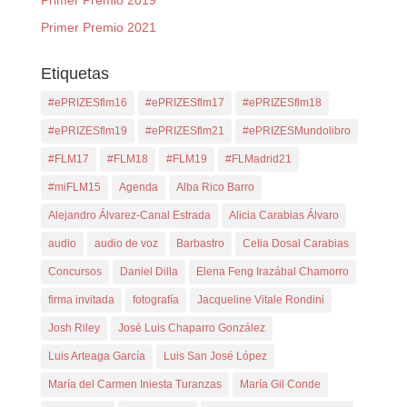
Primer Premio 2019
Primer Premio 2021
Etiquetas
#ePRIZESflm16
#ePRIZESflm17
#ePRIZESflm18
#ePRIZESflm19
#ePRIZESflm21
#ePRIZESMundolibro
#FLM17
#FLM18
#FLM19
#FLMadrid21
#miFLM15
Agenda
Alba Rico Barro
Alejandro Álvarez-Canal Estrada
Alicia Carabias Álvaro
audio
audio de voz
Barbastro
Celia Dosal Carabias
Concursos
Daniel Dilla
Elena Feng Irazábal Chamorro
firma invitada
fotografía
Jacqueline Vitale Rondini
Josh Riley
José Luis Chaparro González
Luis Arteaga García
Luis San José López
María del Carmen Iniesta Turanzas
María Gil Conde