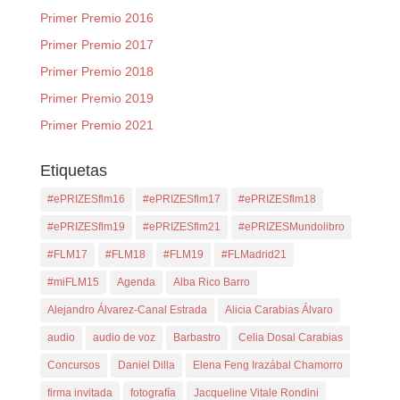
Primer Premio 2016
Primer Premio 2017
Primer Premio 2018
Primer Premio 2019
Primer Premio 2021
Etiquetas
#ePRIZESflm16
#ePRIZESflm17
#ePRIZESflm18
#ePRIZESflm19
#ePRIZESflm21
#ePRIZESMundolibro
#FLM17
#FLM18
#FLM19
#FLMadrid21
#miFLM15
Agenda
Alba Rico Barro
Alejandro Álvarez-Canal Estrada
Alicia Carabias Álvaro
audio
audio de voz
Barbastro
Celia Dosal Carabias
Concursos
Daniel Dilla
Elena Feng Irazábal Chamorro
firma invitada
fotografía
Jacqueline Vitale Rondini