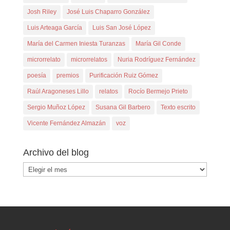
Josh Riley
José Luis Chaparro González
Luis Arteaga García
Luis San José López
María del Carmen Iniesta Turanzas
María Gil Conde
microrrelato
microrrelatos
Nuria Rodríguez Fernández
poesía
premios
Purificación Ruiz Gómez
Raúl Aragoneses Lillo
relatos
Rocío Bermejo Prieto
Sergio Muñoz López
Susana Gil Barbero
Texto escrito
Vicente Fernández Almazán
voz
Archivo del blog
Archivo
del
blog