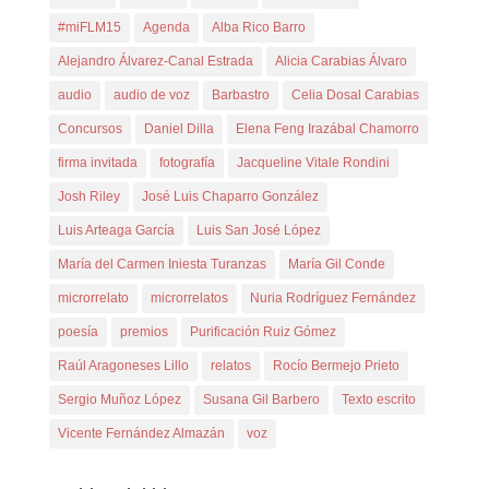
#miFLM15
Agenda
Alba Rico Barro
Alejandro Álvarez-Canal Estrada
Alicia Carabias Álvaro
audio
audio de voz
Barbastro
Celia Dosal Carabias
Concursos
Daniel Dilla
Elena Feng Irazábal Chamorro
firma invitada
fotografía
Jacqueline Vitale Rondini
Josh Riley
José Luis Chaparro González
Luis Arteaga García
Luis San José López
María del Carmen Iniesta Turanzas
María Gil Conde
microrrelato
microrrelatos
Nuria Rodríguez Fernández
poesía
premios
Purificación Ruiz Gómez
Raúl Aragoneses Lillo
relatos
Rocío Bermejo Prieto
Sergio Muñoz López
Susana Gil Barbero
Texto escrito
Vicente Fernández Almazán
voz