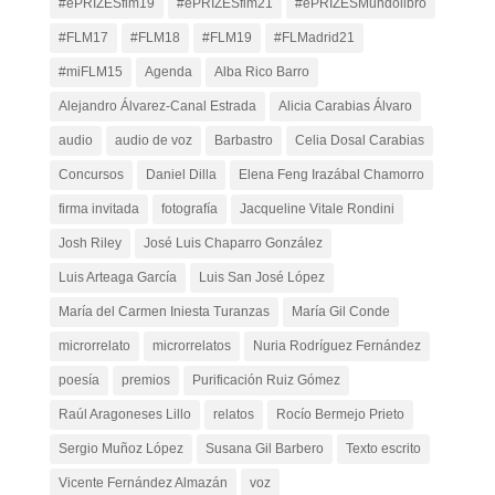
#ePRIZESflm19
#ePRIZESflm21
#ePRIZESMundolibro
#FLM17
#FLM18
#FLM19
#FLMadrid21
#miFLM15
Agenda
Alba Rico Barro
Alejandro Álvarez-Canal Estrada
Alicia Carabias Álvaro
audio
audio de voz
Barbastro
Celia Dosal Carabias
Concursos
Daniel Dilla
Elena Feng Irazábal Chamorro
firma invitada
fotografía
Jacqueline Vitale Rondini
Josh Riley
José Luis Chaparro González
Luis Arteaga García
Luis San José López
María del Carmen Iniesta Turanzas
María Gil Conde
microrrelato
microrrelatos
Nuria Rodríguez Fernández
poesía
premios
Purificación Ruiz Gómez
Raúl Aragoneses Lillo
relatos
Rocío Bermejo Prieto
Sergio Muñoz López
Susana Gil Barbero
Texto escrito
Vicente Fernández Almazán
voz