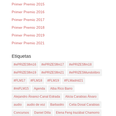
Primer Premio 2015
Primer Premio 2016
Primer Premio 2017
Primer Premio 2018
Primer Premio 2019
Primer Premio 2021
Etiquetas
#ePRIZESflm16
#ePRIZESflm17
#ePRIZESflm18
#ePRIZESflm19
#ePRIZESflm21
#ePRIZESMundolibro
#FLM17
#FLM18
#FLM19
#FLMadrid21
#miFLM15
Agenda
Alba Rico Barro
Alejandro Álvarez-Canal Estrada
Alicia Carabias Álvaro
audio
audio de voz
Barbastro
Celia Dosal Carabias
Concursos
Daniel Dilla
Elena Feng Irazábal Chamorro