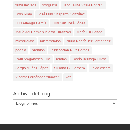
firma invitada
fotografía
Jacqueline Vitale Rondini
Josh Riley
José Luis Chaparro González
Luis Arteaga García
Luis San José López
María del Carmen Iniesta Turanzas
María Gil Conde
microrrelato
microrrelatos
Nuria Rodríguez Fernández
poesía
premios
Purificación Ruiz Gómez
Raúl Aragoneses Lillo
relatos
Rocío Bermejo Prieto
Sergio Muñoz López
Susana Gil Barbero
Texto escrito
Vicente Fernández Almazán
voz
Archivo del blog
Archivo
del
blog