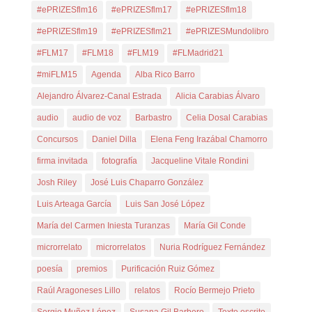
#ePRIZESflm16
#ePRIZESflm17
#ePRIZESflm18
#ePRIZESflm19
#ePRIZESflm21
#ePRIZESMundolibro
#FLM17
#FLM18
#FLM19
#FLMadrid21
#miFLM15
Agenda
Alba Rico Barro
Alejandro Álvarez-Canal Estrada
Alicia Carabias Álvaro
audio
audio de voz
Barbastro
Celia Dosal Carabias
Concursos
Daniel Dilla
Elena Feng Irazábal Chamorro
firma invitada
fotografía
Jacqueline Vitale Rondini
Josh Riley
José Luis Chaparro González
Luis Arteaga García
Luis San José López
María del Carmen Iniesta Turanzas
María Gil Conde
microrrelato
microrrelatos
Nuria Rodríguez Fernández
poesía
premios
Purificación Ruiz Gómez
Raúl Aragoneses Lillo
relatos
Rocío Bermejo Prieto