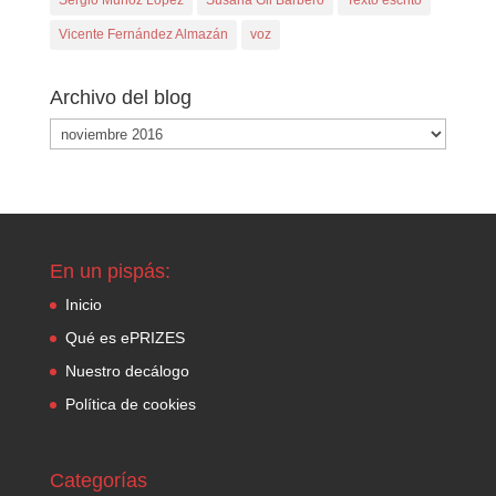
Sergio Muñoz López
Susana Gil Barbero
Texto escrito
Vicente Fernández Almazán
voz
Archivo del blog
Archivo
del
blog
En un pispás:
Inicio
Qué es ePRIZES
Nuestro decálogo
Política de cookies
Categorías